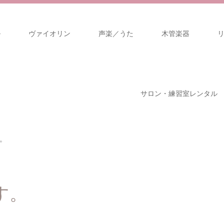
ル
ヴァイオリン
声楽／うた
木管楽器
サロン・練習室レンタル
。
す。