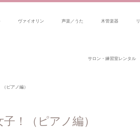
ル
ヴァイオリン
声楽／うた
木管楽器
サロン・練習室レンタル
！（ピアノ編）
女子！（ピアノ編）