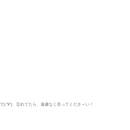
;’∀’)、忘れてたら、遠慮なく言ってくださ～い！