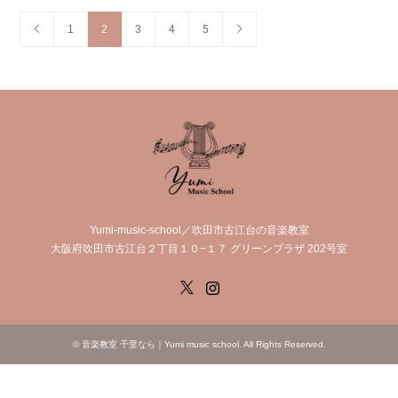
1
2
3
4
5
Yumi-music-school／吹田市古江台の音楽教室
大阪府吹田市古江台２丁目１０−１７ グリーンプラザ 202号室
X
Instagram
©
音楽教室 千里なら｜Yumi music school
. All Rights Reserved.