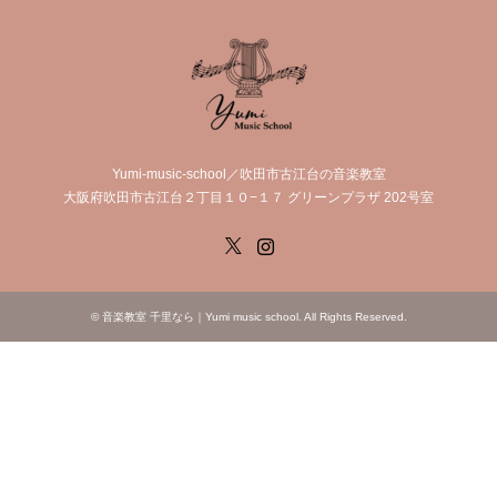
Yumi-music-school／吹田市古江台の音楽教室
大阪府吹田市古江台２丁目１０−１７ グリーンプラザ 202号室
X
Instagram
©
音楽教室 千里なら｜Yumi music school
. All Rights Reserved.