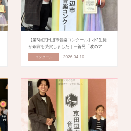
【第6回京田辺市音楽コンクール】小2生徒
が銅賞を受賞しました｜三善晃「波のア…
2026.04.10
コンクール