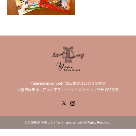
Yumi-music-school／吹田市古江台の音楽教室
大阪府吹田市古江台２丁目１０−１７ グリーンプラザ 202号室
X
Instagram
©
音楽教室 千里なら｜Yumi music school
. All Rights Reserved.