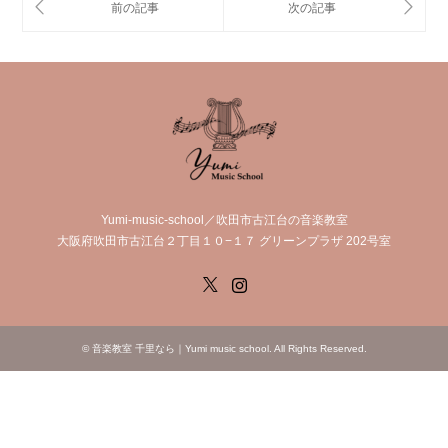
Yumi-music-school／吹田市古江台の音楽教室
大阪府吹田市古江台２丁目１０−１７ グリーンプラザ 202号室
X
Instagram
©
音楽教室 千里なら｜Yumi music school
. All Rights Reserved.