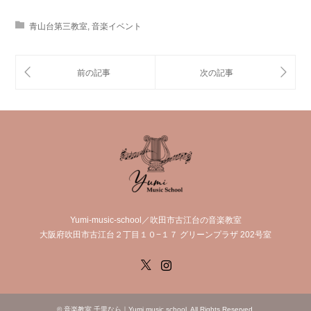
青山台第三教室
,
音楽イベント
Yumi-music-school／吹田市古江台の音楽教室
大阪府吹田市古江台２丁目１０−１７ グリーンプラザ 202号室
X
Instagram
©
音楽教室 千里なら｜Yumi music school
. All Rights Reserved.