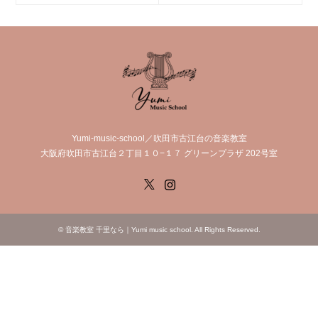
Yumi-music-school／吹田市古江台の音楽教室
大阪府吹田市古江台２丁目１０−１７ グリーンプラザ 202号室
X
Instagram
©
音楽教室 千里なら｜Yumi music school
. All Rights Reserved.