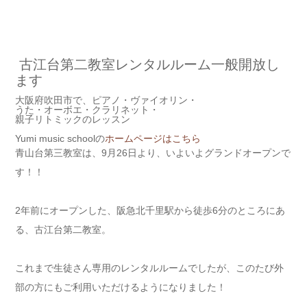
古江台第二教室レンタルルーム一般開放し
ます
大阪府吹田市で、ピアノ・ヴァイオリン・
うた・オーボエ・クラリネット・
親子リトミックのレッスン
Yumi music schoolの
ホームページはこちら
青山台第三教室は、9月26日より、いよいよグランドオープンで
す！！
2年前にオープンした、阪急北千里駅から徒歩6分のところにあ
る、古江台第二教室。
これまで生徒さん専用のレンタルルームでしたが、このたび外
部の方にもご利用いただけるようになりました！