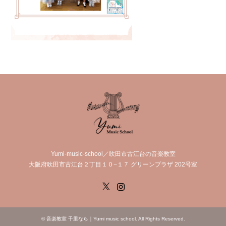
Yumi-music-school／吹田市古江台の音楽教室
大阪府吹田市古江台２丁目１０−１７ グリーンプラザ 202号室
X
Instagram
©
音楽教室 千里なら｜Yumi music school
. All Rights Reserved.