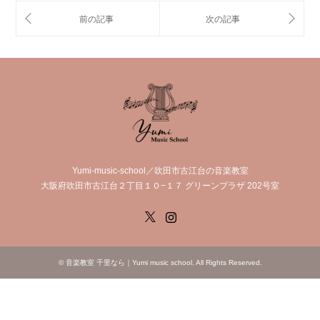
Yumi-music-school／吹田市古江台の音楽教室
大阪府吹田市古江台２丁目１０−１７ グリーンプラザ 202号室
X
Instagram
©
音楽教室 千里なら｜Yumi music school
. All Rights Reserved.