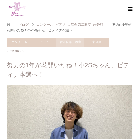
ブログ
コンクール
,
ピアノ
,
古江台第二教室
,
未分類
努力の1年が
花開いたね！小2Sちゃん、ピティナ本選へ！
コンクール
ピアノ
古江台第二教室
未分類
2025.06.28
努力の1年が花開いたね！小2Sちゃん、ピテ
ィナ本選へ！