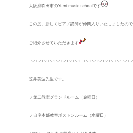
大阪府吹田市のYumi music schoolです
この度、新しくピアノ講師が仲間入りいたしましたので
ご紹介させていただきます
+:-:+:-:+:-:+:-:+:-:+:-:+:-:+:-:+ +:-:+:-:+:-:+:-:+:-:+:-:+:-:+:-
笠井美波先生です。
♪ 第二教室グランドルーム（金曜日）
♪ 自宅本部教室ボストンルーム（水曜日）