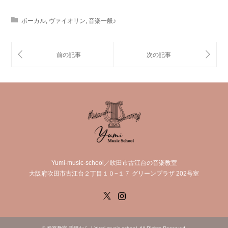
ボーカル
,
ヴァイオリン
,
音楽一般♪
Yumi-music-school／吹田市古江台の音楽教室
大阪府吹田市古江台２丁目１０−１７ グリーンプラザ 202号室
X
Instagram