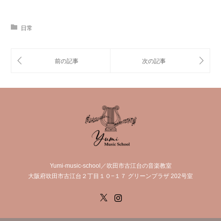
日常
Yumi-music-school／吹田市古江台の音楽教室
大阪府吹田市古江台２丁目１０−１７ グリーンプラザ 202号室
X
Instagram