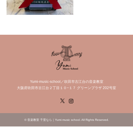
Yumi-music-school／吹田市古江台の音楽教室
大阪府吹田市古江台２丁目１０−１７ グリーンプラザ 202号室
X
Instagram
©
音楽教室 千里なら｜Yumi music school
. All Rights Reserved.