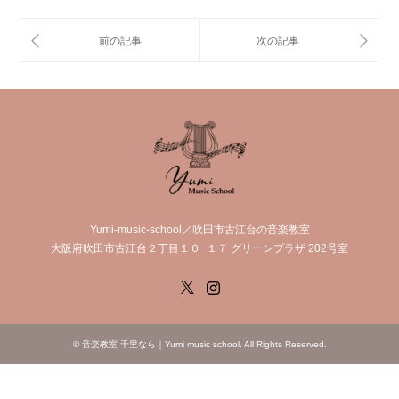
Yumi-music-school／吹田市古江台の音楽教室
大阪府吹田市古江台２丁目１０−１７ グリーンプラザ 202号室
X
Instagram
©
音楽教室 千里なら｜Yumi music school
. All Rights Reserved.