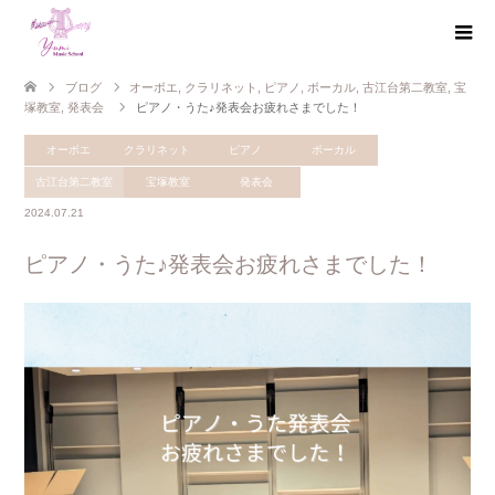
ブログ
オーボエ
,
クラリネット
,
ピアノ
,
ボーカル
,
古江台第二教室
,
宝
塚教室
,
発表会
ピアノ・うた♪発表会お疲れさまでした！
オーボエ
クラリネット
ピアノ
ボーカル
古江台第二教室
宝塚教室
発表会
2024.07.21
ピアノ・うた♪発表会お疲れさまでした！