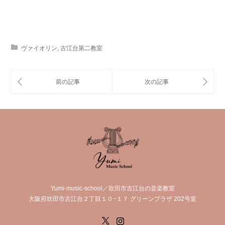
ヴァイオリン
,
古江台第二教室
Yumi-music-school／吹田市古江台の音楽教室
大阪府吹田市古江台２丁目１０−１７ グリーンプラザ 202号室
X
Instagram