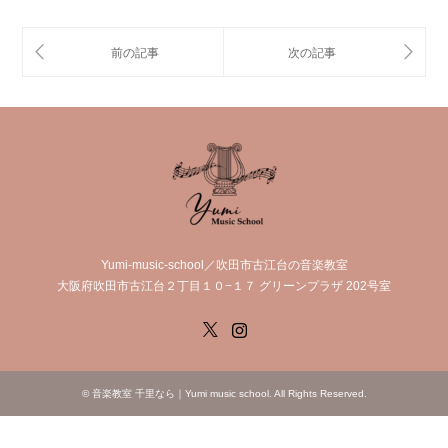
Yumi-music-school／吹田市古江台の音楽教室
大阪府吹田市古江台２丁目１０−１７ グリーンプラザ 202号室
X
Instagram
©
音楽教室 千里なら｜Yumi music school
. All Rights Reserved.