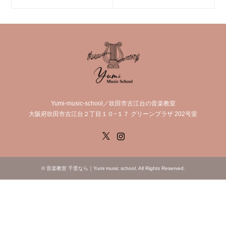
Yumi-music-school／吹田市古江台の音楽教室
大阪府吹田市古江台２丁目１０−１７ グリーンプラザ 202号室
X
Instagram
©
音楽教室 千里なら｜Yumi music school
. All Rights Reserved.