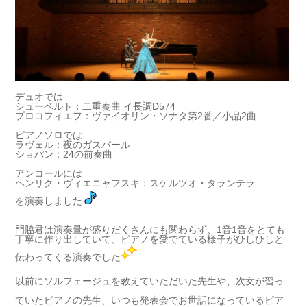
デュオでは
シューベルト：二重奏曲 イ長調D574
プロコフィエフ：ヴァイオリン・ソナタ第2番／小品2曲
ピアノソロでは
ラヴェル：夜のガスパール
ショパン：24の前奏曲
アンコールには
ヘンリク・ヴィエニャフスキ：スケルツオ・タランテラ
を演奏しました
門脇君は演奏量が盛りだくさんにも関わらず、1音1音をとても
丁寧に作り出していて、ピアノを愛でている様子がひしひしと
伝わってくる演奏でした
以前にソルフェージュを教えていただいた先生や、次女が習っ
ていたピアノの先生、いつも発表会でお世話になっているピア