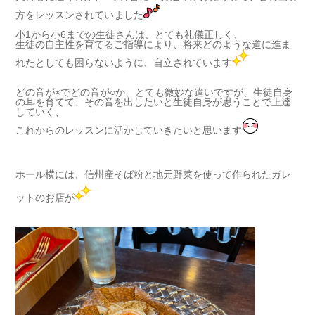
方をレッスンされていました
小1から小6までの生徒さんは、とても礼儀正しく、
生徒の自主性を育てるご指導により、将来どのような道に進ま
れたとしても困らないように、自立されています
どの音が×でどの音が○か、とても微妙な違いですが、生徒自身
の耳を育てて、その音を出したいと生徒自身が思うことで上達
していく、
これからのレッスンに活かしていきたいと思います
ホール横には、信州産そば粉と地元野菜を使って作られたガレ
ットのお店が