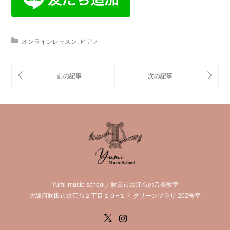
オンラインレッスン
,
ピアノ
Yumi-music-school／吹田市古江台の音楽教室
大阪府吹田市古江台２丁目１０−１７ グリーンプラザ 202号室
X
Instagram