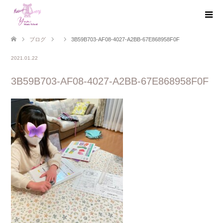
ブログ
3B59B703-AF08-4027-A2BB-67E868958F0F
2021.01.22
3B59B703-AF08-4027-A2BB-67E868958F0F