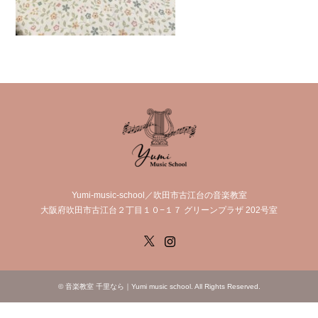
Yumi-music-school／吹田市古江台の音楽教室
大阪府吹田市古江台２丁目１０−１７ グリーンプラザ 202号室
X
Instagram
©
音楽教室 千里なら｜Yumi music school
. All Rights Reserved.