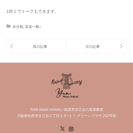
1対１でトークもできます。
未分類
,
音楽一般♪
Yumi-music-school／吹田市古江台の音楽教室
大阪府吹田市古江台２丁目１０−１７ グリーンプラザ 202号室
X
Instagram