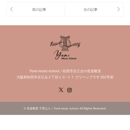
Yumi-music-school／吹田市古江台の音楽教室
大阪府吹田市古江台２丁目１０−１７ グリーンプラザ 202号室
X
Instagram
©
音楽教室 千里なら｜Yumi music school
. All Rights Reserved.