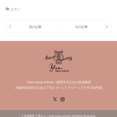
ピアノ
Yumi-music-school／吹田市古江台の音楽教室
大阪府吹田市古江台２丁目１０−１７ グリーンプラザ 202号室
X
Instagram
©
音楽教室 千里なら｜Yumi music school
. All Rights Reserved.