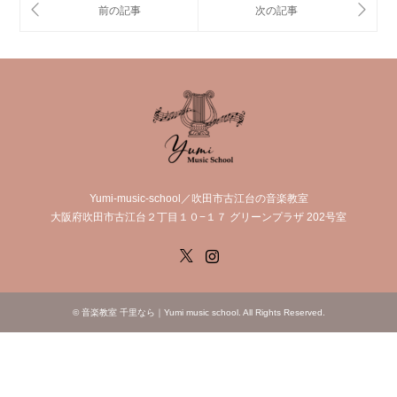
Yumi-music-school／吹田市古江台の音楽教室
大阪府吹田市古江台２丁目１０−１７ グリーンプラザ 202号室
X
Instagram
©
音楽教室 千里なら｜Yumi music school
. All Rights Reserved.