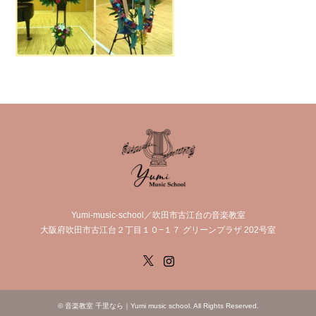
Yumi-music-school／吹田市古江台の音楽教室
大阪府吹田市古江台２丁目１０−１７ グリーンプラザ 202号室
X
Instagram
©
音楽教室 千里なら｜Yumi music school
. All Rights Reserved.