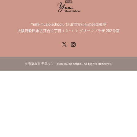
Yumi-music-school／吹田市古江台の音楽教室
大阪府吹田市古江台２丁目１０−１７ グリーンプラザ 202号室
X
Instagram
©
音楽教室 千里なら｜Yumi music school
. All Rights Reserved.