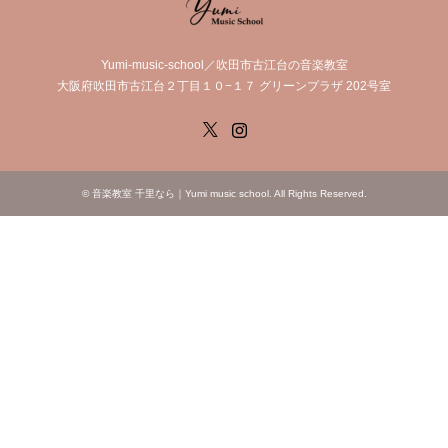
Yumi-music-school／吹田市古江台の音楽教室
大阪府吹田市古江台２丁目１０−１７ グリーンプラザ 202号室
X
Instagram
©
音楽教室 千里なら｜Yumi music school
. All Rights Reserved.